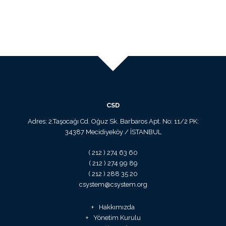
CSD
Adres: 2.Taşocağı Cd. Oğuz Sk. Barbaros Apt. No: 11/2 PK:
34387 Mecidiyeköy / İSTANBUL
( 212 ) 274 63 60
( 212 ) 274 99 89
( 212 ) 288 35 20
csystem@csystem.org
Hakkımızda
Yönetim Kurulu