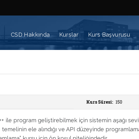
CSD Hakkında
Kurslar
Kurs Başvurusu
Kurs Süresi:
150
ile program geliştirebilmek için sistemin aşağı seviye
emelinin ele alındığı ve API düzeyinde programlamanı
mlama” kursu için ön koşul niteliğindedir.