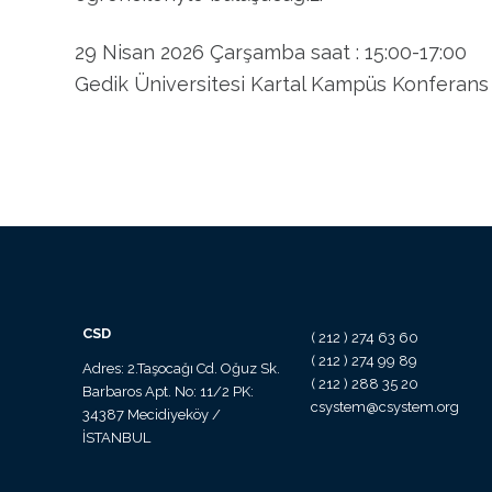
29 Nisan 2026 Çarşamba saat : 15:00-17:00
Gedik Üniversitesi Kartal Kampüs Konferans
CSD
( 212 ) 274 63 60
( 212 ) 274 99 89
Adres: 2.Taşocağı Cd. Oğuz Sk.
( 212 ) 288 35 20
Barbaros Apt. No: 11/2 PK:
csystem@csystem.org
34387 Mecidiyeköy /
İSTANBUL