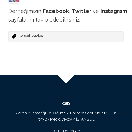
Derneğimizin
Facebook
,
Twitter
ve
Instagram
sayfalarını takip edebilirsiniz.
Sosyal Medya
CSD
Adres: 2.Taşocağı Cd. Oğuz Sk. Barbaros Apt. No: 11/2 PK:
34387 Mecidiyeköy / İSTANBUL
( 212 ) 274 63 60