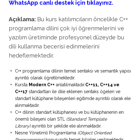
WhatsApp canlı destek için tıklayınız.
Açıklama:
Bu kurs katılımcıların öncelikle C++
programlama dilini çok iyi öğrenmelerini ve
yazılım üretiminde profesyonel düzeyde bu
dili kullanma becerisi edinmelerini
hedeflemektedir.
C++ programlama dilinin temel sentaksı ve semantik yapısı
ayrıntılı olarak öğretilmektedir.
Kursta
Modern C++
anlatılmaktadır.
C++11, C++14 ve
C++17
standartları ile dile eklenen sentaks öğeleri ve
standart kütüphane bileşenleri eğitimde ayrıntılı olarak ele
alınmaktadır.
C++ dilinin standart kütüphanesi ve bu kütüphanenin en
önemli bileşeni olan STL
(Standard Template
Library)
ayrıntılı bir şekilde ele alınmaktadır.
Nesne Yönelimli Programlama
(Object Oriented
Programming)
konusunda temel bilgiler verilmektedir.