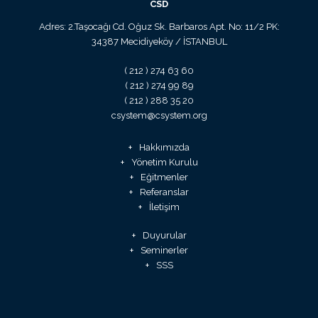
CSD
Adres: 2.Taşocağı Cd. Oğuz Sk. Barbaros Apt. No: 11/2 PK:
34387 Mecidiyeköy / İSTANBUL
( 212 ) 274 63 60
( 212 ) 274 99 89
( 212 ) 288 35 20
csystem@csystem.org
Hakkımızda
Yönetim Kurulu
Eğitmenler
Referanslar
İletişim
Duyurular
Seminerler
SSS